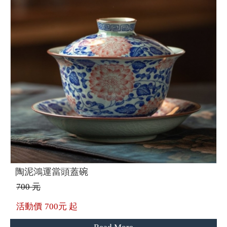
陶泥鴻運當頭蓋碗
700 元
活動價
700元 起