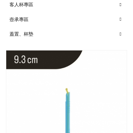
客人杯專區
壺承專區
蓋置、杯墊