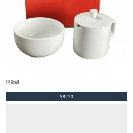
評鑑組
$8270