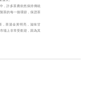
程中，許多茶農依然保持傳統
製茶的每一個環節，保證茶
茶，茶湯金黃明亮，滋味甘
市場上非常受歡迎，因為其