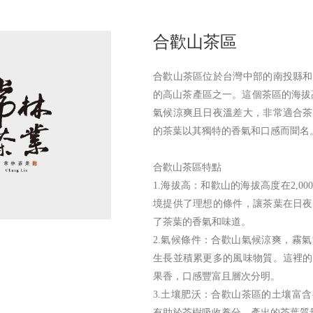
合歡山茶區
合歡山茶區位於台灣中部的南投縣和
的高山茶產區之一。這個茶區的海拔高
氣候涼爽且日夜溫差大，非常適合茶
的茶葉以其獨特的香氣和口感而聞名
合歡山茶區特點
1.海拔高：和歡山的海拔高度在2,0
境提供了理想的條件，讓茶葉在日夜
了茶葉的香氣和味道。
2.氣候條件：合歡山氣候涼爽，霧
生長並積累更多的風味物質。這裡的
果香，口感豐富且層次分明。
3.土壤肥沃：合歡山茶區的土壤富
有助於茶樹吸收養分，產出的茶葉質