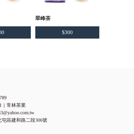
翠峰茶
00
$300
789
081｜常林茶業
33@yahoo.com.tw
屯區建和路二段306號