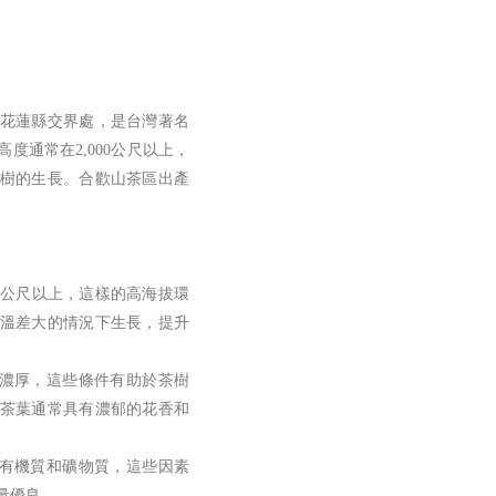
花蓮縣交界處，是台灣著名
度通常在2,000公尺以上，
樹的生長。合歡山茶區出產
。
00公尺以上，這樣的高海拔環
溫差大的情況下生長，提升
氣濃厚，這些條件有助於茶樹
茶葉通常具有濃郁的花香和
含有機質和礦物質，這些因素
量優良。