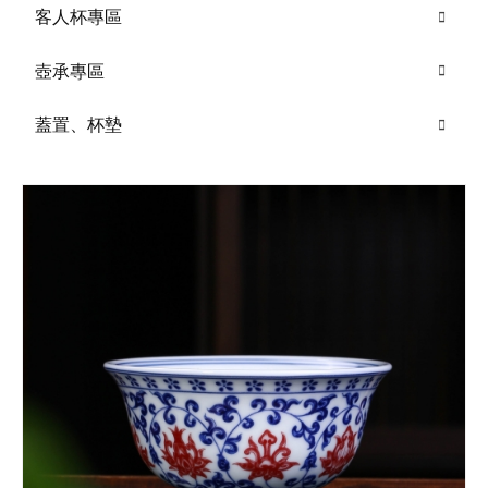
客人杯專區
壺承專區
蓋置、杯墊