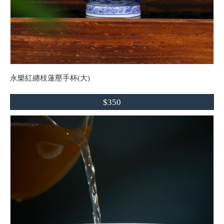
永樂紅纏枝蓮壓手杯(大)
$350