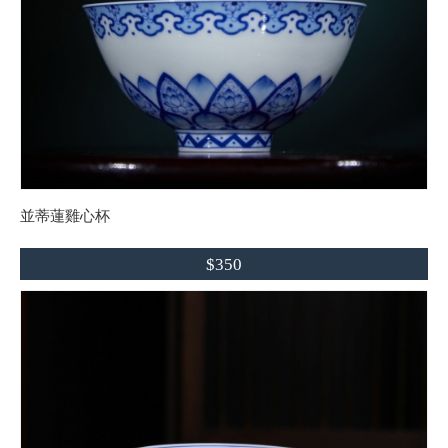
並蒂蓮雞心杯
$350