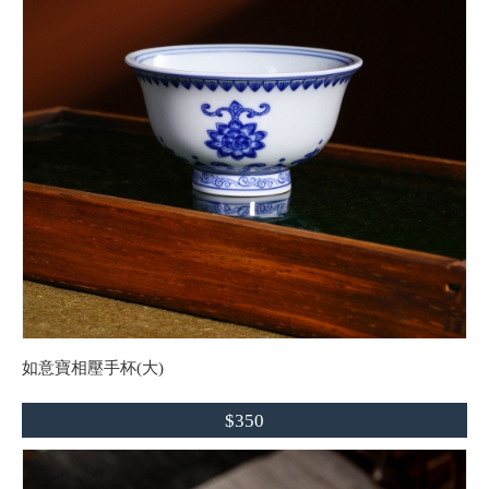
如意寶相壓手杯(大)
$350