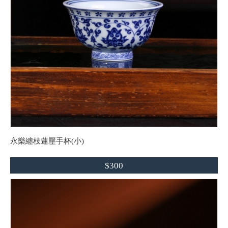
永樂纏枝蓮壓手杯(小)
$300