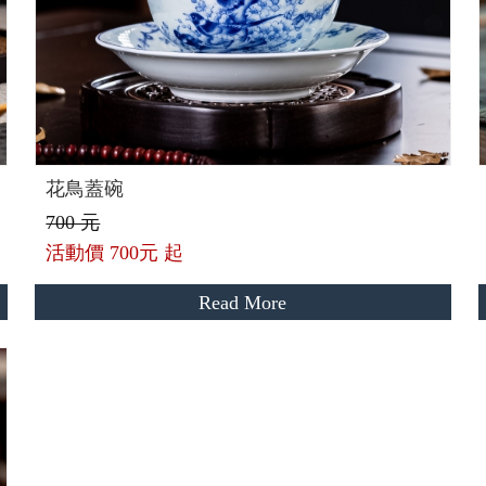
花鳥蓋碗
700 元
活動價
700元 起
Read More