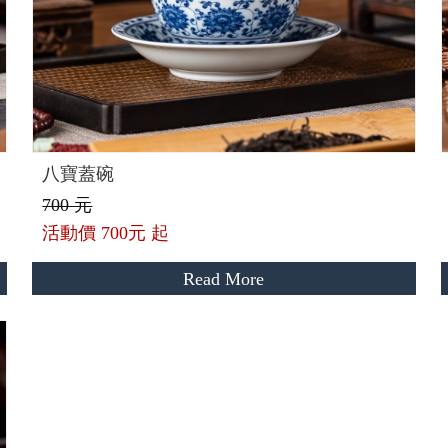
八寶蓋碗
700 元
活動價
700元 起
Read More