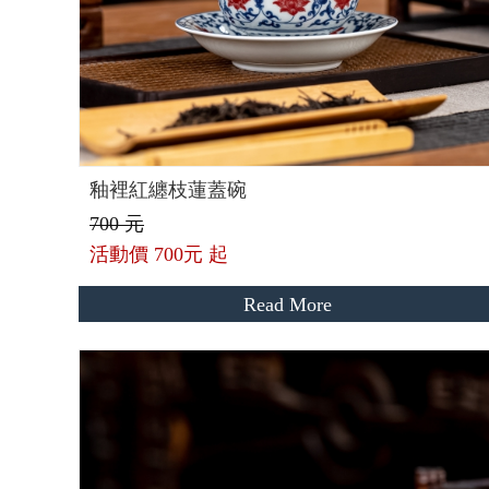
釉裡紅纏枝蓮蓋碗
700 元
活動價
700元 起
Read More