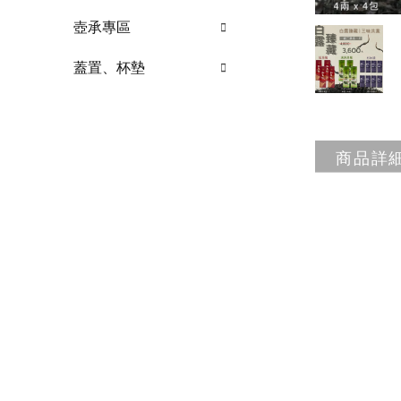
壺承專區
蓋置、杯墊
商品詳