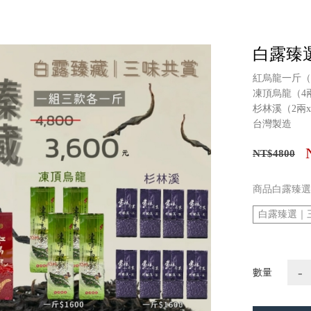
白露臻
紅烏龍一斤（4
凍頂烏龍（4兩
杉林溪（2兩x
台灣製造
NT$4800
商品白露臻選
白露臻選｜
-
數量