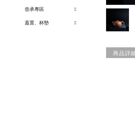
壺承專區
蓋置、杯墊
商品詳