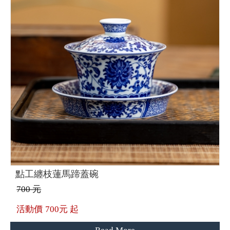
點工纏枝蓮馬蹄蓋碗
700 元
活動價
700元 起