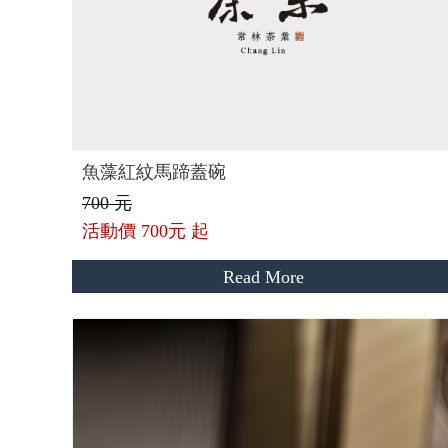
魚藻紅紋馬蹄蓋碗
700 元
活動價
700元 起
Read More