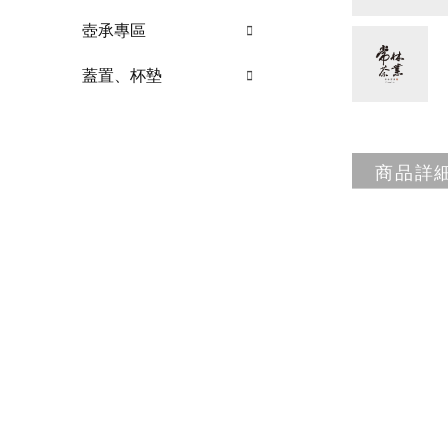
壺承專區
蓋置、杯墊
商品詳