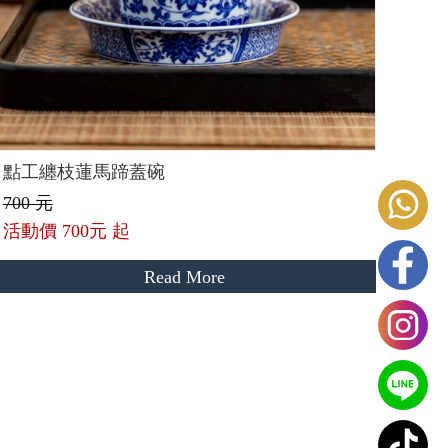
點工纏枝蓮馬蹄蓋碗
700 元
活動價
700元 起
Read More