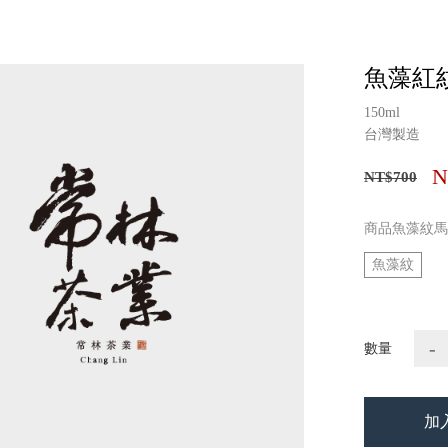
魚藻紅
150ml
台灣製造
N
NT$700
商品魚藻紋馬
魚藻紋
-
數量
加