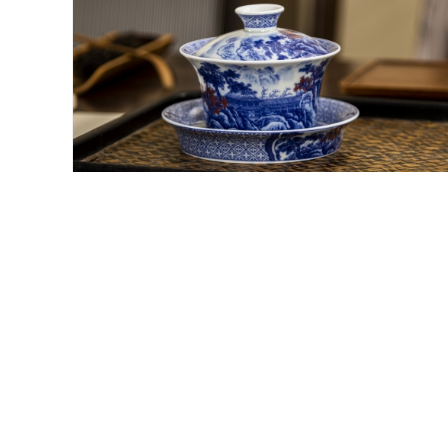
清流勝境馬蹄蓋碗
700 元
活動價
700元 起
Read More