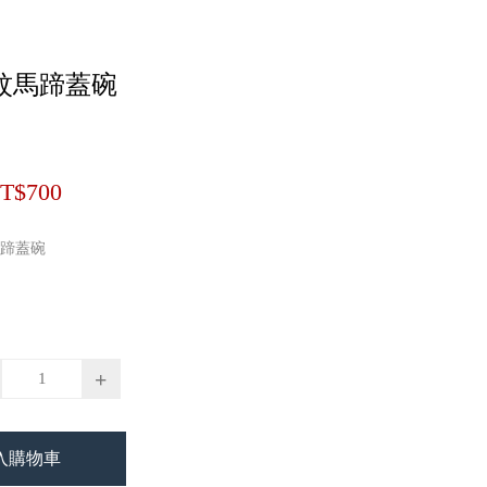
紋馬蹄蓋碗
T$700
蹄蓋碗
+
入購物車