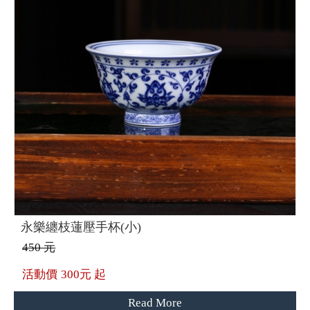
永樂纏枝蓮壓手杯(小)
450 元
活動價
300元 起
Read More